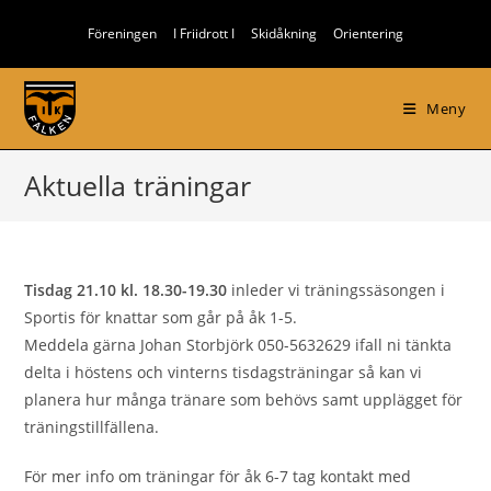
Hoppa
Föreningen
I Friidrott I
Skidåkning
Orientering
till
innehållet
Meny
Aktuella träningar
Tisdag 21.10 kl. 18.30-19.30
inleder vi träningssäsongen i
Sportis för knattar som går på åk 1-5.
Meddela gärna Johan Storbjörk 050-5632629 ifall ni tänkta
delta i höstens och vinterns tisdagsträningar så kan vi
planera hur många tränare som behövs samt upplägget för
träningstillfällena.
För mer info om träningar för åk 6-7 tag kontakt med