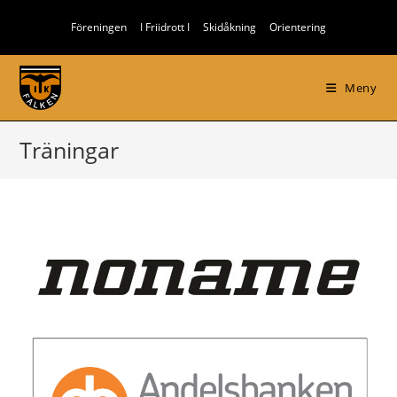
Hoppa
Föreningen
I Friidrott I
Skidåkning
Orientering
till
innehållet
Meny
Träningar