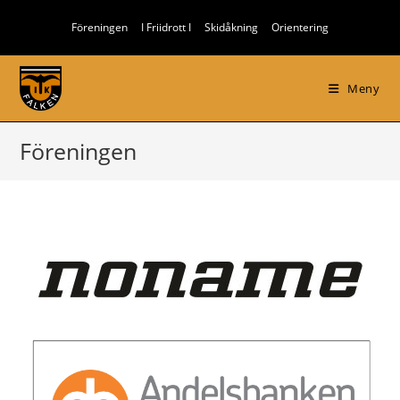
Hoppa
Föreningen
I Friidrott I
Skidåkning
Orientering
till
innehållet
Meny
Föreningen